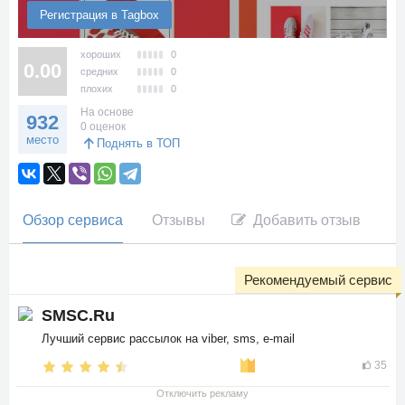
Регистрация в Tagbox
хороших
0
0.00
средних
0
плохих
0
На основе
932
0 оценок
место
Поднять в ТОП
Обзор сервиса
Отзывы
Добавить отзыв
Рекомендуемый сервис
SMSC.Ru
Лучший сервис рассылок на viber, sms, e-mail
35
Отключить рекламу