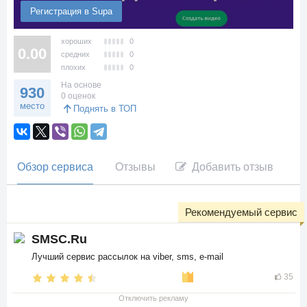
Регистрация в Supa
хороших
0
0.00
средних
0
плохих
0
На основе
930
0 оценок
место
Поднять в ТОП
Обзор сервиса
Отзывы
Добавить отзыв
Рекомендуемый сервис
SMSC.Ru
Лучший сервис рассылок на viber, sms, e-mail
35
Отключить рекламу