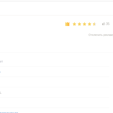
35
Отключить реклам
ет
m
.
дставителя