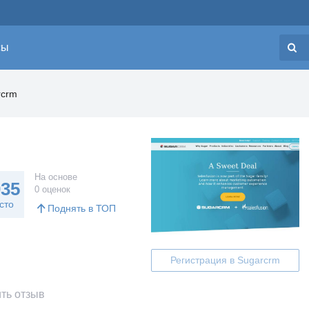
сы
Н
rcrm
На основе
035
0 оценок
сто
Поднять в ТОП
Регистрация в Sugarcrm
ть отзыв