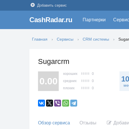
Добавить сервис
CashRadar.ru
Партнерки
Серви
Главная
Сервисы
CRM системы
Suga
Sugarcrm
хороших
0
1
0.00
средних
0
ме
плохих
0
Обзор сервиса
Отзывы
Добави