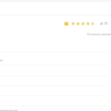
35
Отключить реклам
ет
дставителя