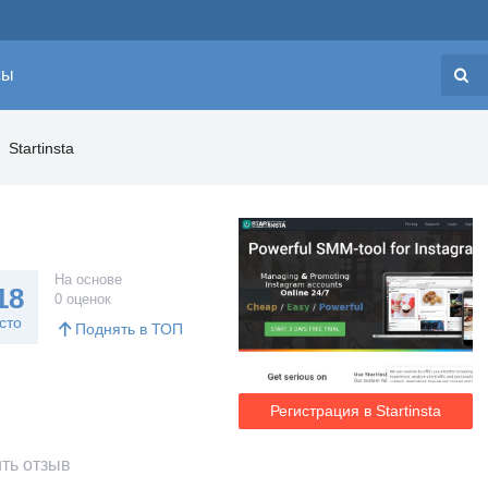
сы
Н
Startinsta
На основе
18
0 оценок
сто
Поднять в ТОП
Регистрация в Startinsta
ть отзыв