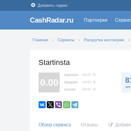
Добавить сервис
CashRadar.ru
Партнерки
Серви
Главная
Сервисы
Раскрутка инстаграм
Startinsta
хороших
0
8
0.00
средних
0
ме
плохих
0
Обзор сервиса
Отзывы
Добави