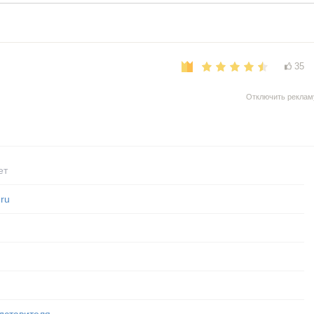
35
Отключить реклам
ет
ru
дставителя