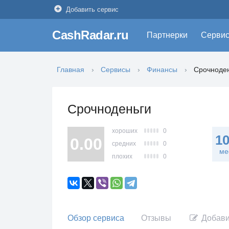
Добавить сервис
CashRadar.ru
Партнерки
Серви
Главная
Сервисы
Финансы
Срочноде
Срочноденьги
хороших
0
1
0.00
средних
0
ме
плохих
0
Обзор сервиса
Отзывы
Добави