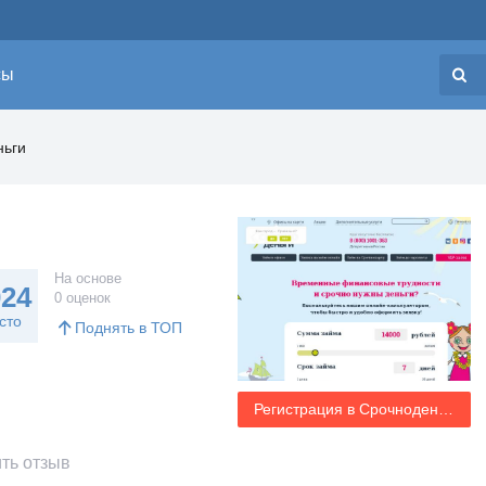
сы
Н
ньги
На основе
024
0 оценок
сто
Поднять в ТОП
Регистрация в Срочноденьги
ть отзыв