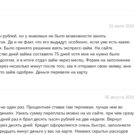
31 июля 2019
 рублей, но у знакомых не было возможности занять.
. Да и не факт, что его выдадут, особенно, если уже есть какие-
. Было принято решение взять экспресс-займ. На сайте
тво дней займа составило 75 дней хотя мне не нужно было
 долгом, я в итоге отдал займ через месяц. Форма на заполнение
ерез несколько минут после того, как я отправил свою заявку, мне
о займ одобрен. Деньги перевели на карту.
05 августа 2019
не один раз. Процентная ставка там терпимая, лучше чем во
ениях. Узнать сумму переплаты можно на их сайте, при чём сразу
едний раз я брал десять тысяч рублей на две недели. Вернул
ерез десять дней. Кредит оформляется очень быстро, заполняете
ридцать минут деньги у вас на карте. Никаких скрытых расходов