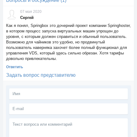
Вопросы и обсуждение (1)
07 мая 2020
Сергей
Как я понял, Springbox это дочерний проект компании Springhoster,
в котором процесс запуска виртуальных машин упрощен до
уровня, с которым должен справиться и обычный пользователь.
Возможно для чайников это удобно, но продвинутый
пользователь наверняка захочет более полный функционал для
управления VDS, который здесь сильно обрезан. Хотя тарифы
довольно привлекательны.
Ответить
Задать вопрос представителю
Текст
вопроса
или