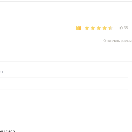
35
Отключить реклам
ет
0846460