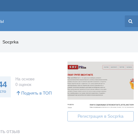
сы
Н
Socprka
На основе
44
0 оценок
сто
Поднять в ТОП
Регистрация в Socprka
ть отзыв