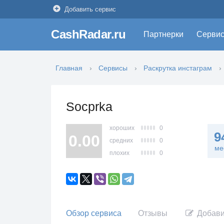
Добавить сервис
CashRadar.ru
Партнерки
Серви
Главная
Сервисы
Раскрутка инстаграм
Socprka
хороших
0
9
0.00
средних
0
ме
плохих
0
Обзор сервиса
Отзывы
Добави