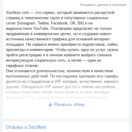
Исправить данные в описании
Soclikes.com — это сервис, который занимается раскруткой
страниц и тематических групп в популярных социальных
сетях (Instagram, Twitter, Facebook, ОК, ВК) и на
видеохостинге YouTube. Платформа предлагает не только
продвижение в коммерческих целях, но и создание нового
источника качественного трафика для основной интернет-
площадки. На сервисе можно приобрести подписчиков, лайки,
просмотры и комментарии. Чтобы купить одну из услуг, нужно
пройти регистрацию и в личном кабинете выбрать сначала
интересующую социальную сеть, а затем — один из
тарифных планов.
Они отличаются длительностью, количеством и качеством
выполненных действий. По последнему критерию все тарифы
делятся на стандартные и VIP, которые, естественно, намного
дороже. Обладатели VIP имеют доступ к гибким настройкам,
которые позволяют более точно попасть в свою целевую
аудиторию. Есть двухуровневая партнерская программа.
Каждый зарегистрированный пользователь становится ее
Раскрыть обзор
участником автоматически. В личном кабинете можно найти
свою уникальную ссылку и набор промо-материалов. Сервис
обещает фантастические по своей щедрости отчисления до
20% от расходов рефералов первого уровня и 5% от покупок
Отзывы о Soclikes
привлеченных пользователей второго уровня.