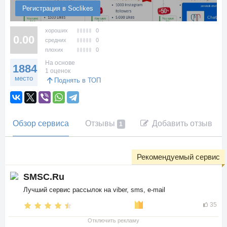
Регистрация в Soclikes
хороших
0
0.00
средних
0
плохих
0
На основе
1884
1 оценок
место
Поднять в ТОП
Обзор сервиса
Отзывы
Добавить отзыв
1
Рекомендуемый сервис
SMSC.Ru
Лучший сервис рассылок на viber, sms, e-mail
35
Отключить рекламу