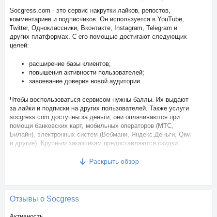
Socgress.com - это сервис накрутки лайков, репостов,
комментариев и подписчиков. Он используется в YouTube,
Twitter, Одноклассники, Вконтакте, Instagram, Telegram и
других платформах. С его помощью достигают следующих
целей:
расширение базы клиентов;
повышения активности пользователей;
завоевание доверия новой аудитории.
Чтобы воспользоваться сервисом нужны баллы. Их выдают
за лайки и подписки на других пользователей. Также услуги
socgress.com доступны за деньги, они оплачиваются при
помощи банковских карт, мобильных операторов (МТС,
Билайн), электронных систем (Вебмани, Яндекс.Деньги, Qiwi
и другие). Крупным заказчикам предоставляются скидки.
Раскрыть обзор
Сервис содержит следующие инструменты:
автолайкер - автоматическое получение лайков за
каждый новый пост;
бот, автоматически выполняющий задания от системы
Отзывы о Socgress
и зарабатывающий для пользователя баллы.
Активность