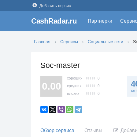
Добавить сервис
CashRadar.ru
Партнерки
Серви
Главная
Сервисы
Социальные сети
S
Soc-master
хороших
0
4
0.00
средних
0
ме
плохих
0
Обзор сервиса
Отзывы
Добави