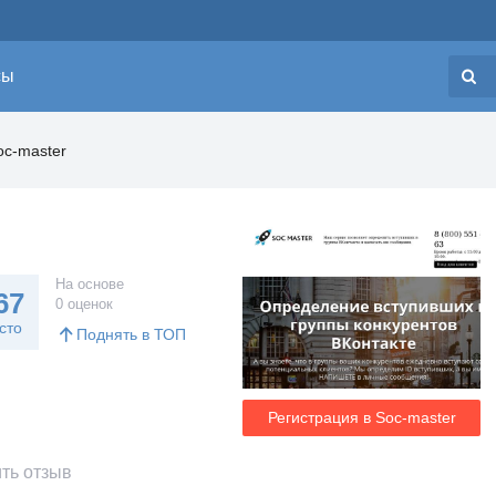
сы
Н
oc-master
На основе
67
0 оценок
сто
Поднять в ТОП
Регистрация в Soc-master
ть отзыв