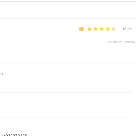
35
Отключить реклам
ет
111035373459