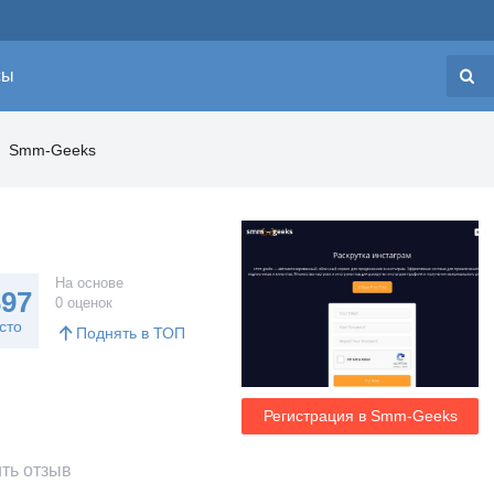
сы
Н
Smm-Geeks
На основе
397
0 оценок
сто
Поднять в ТОП
Регистрация в Smm-Geeks
ть отзыв