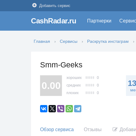
Добавить сервис
CashRadar.ru
Партнерки
Серви
Главная
Сервисы
Раскрутка инстаграм
Smm-Geeks
хороших
0
1
0.00
средних
0
ме
плохих
0
Обзор сервиса
Отзывы
Добави