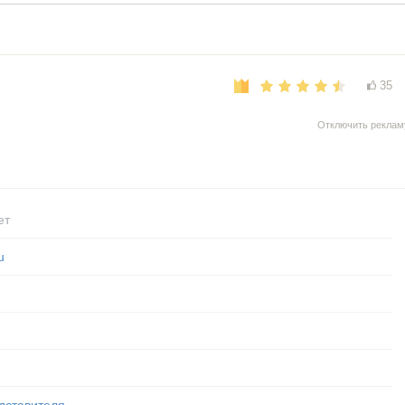
35
Отключить реклам
ет
u
дставителя