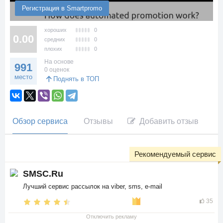
Регистрация в Smartpromo
хороших
0
0.00
средних
0
плохих
0
На основе
991
0 оценок
место
Поднять в ТОП
Обзор сервиса
Отзывы
Добавить отзыв
Рекомендуемый сервис
SMSC.Ru
Лучший сервис рассылок на viber, sms, e-mail
35
Отключить рекламу