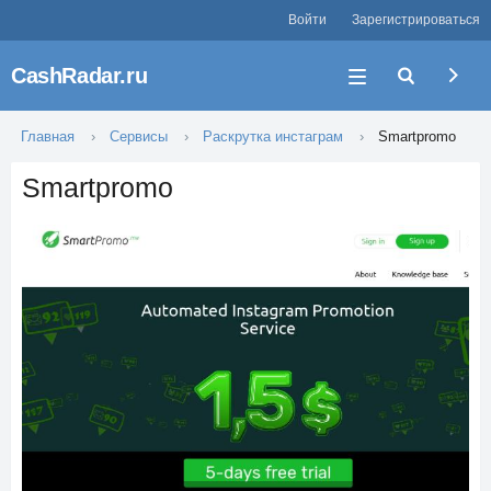
Войти
Зарегистрироваться
CashRadar.ru
Главная
Сервисы
Раскрутка инстаграм
Smartpromo
Smartpromo