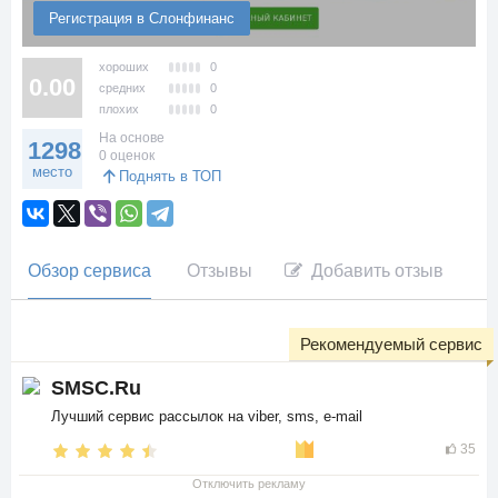
Регистрация в Слонфинанс
хороших
0
0.00
средних
0
плохих
0
На основе
1298
0 оценок
место
Поднять в ТОП
Обзор сервиса
Отзывы
Добавить отзыв
Рекомендуемый сервис
SMSC.Ru
Лучший сервис рассылок на viber, sms, e-mail
35
Отключить рекламу