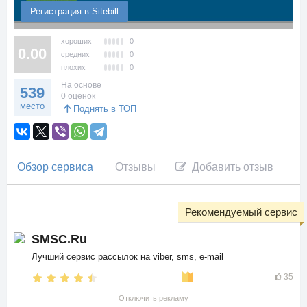
Регистрация в Sitebill
хороших
0
0.00
средних
0
плохих
0
На основе
539
0 оценок
место
Поднять в ТОП
Обзор сервиса
Отзывы
Добавить отзыв
Рекомендуемый сервис
SMSC.Ru
Лучший сервис рассылок на viber, sms, e-mail
35
Отключить рекламу