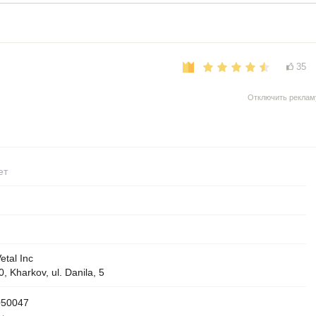
35
Отключить реклам
ет
Vetal Inc
, Kharkov, ul. Danila, 5
050047