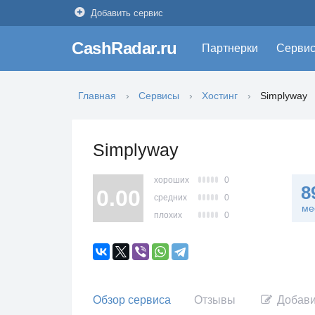
Добавить сервис
CashRadar.ru
Партнерки
Серви
Главная
Сервисы
Хостинг
Simplyway
Simplyway
хороших
0
8
0.00
средних
0
ме
плохих
0
Обзор сервиса
Отзывы
Добави