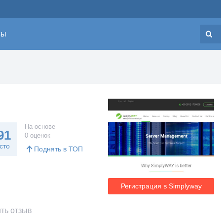
сы
Н
На основе
91
0 оценок
сто
Поднять в ТОП
Регистрация в Simplyway
ть отзыв