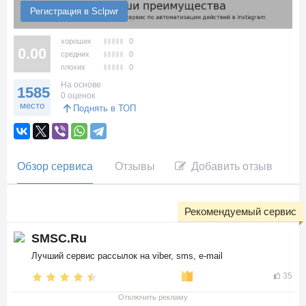
Регистрация в Sclpwr
хороших
0
0.00
средних
0
плохих
0
На основе
1585
0 оценок
место
Поднять в ТОП
Обзор сервиса
Отзывы
Добавить отзыв
Рекомендуемый сервис
SMSC.Ru
Лучший сервис рассылок на viber, sms, e-mail
35
Отключить рекламу