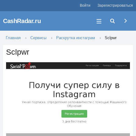
Войти
Зарегистрироваться
CashRadar.ru
Главная
Сервисы
Раскрутка инстаграм
Sclpwr
Sclpwr