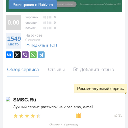
Регистрация в Rublvam
хороших
0
0.00
средних
0
плохих
0
На основе
1549
0 оценок
место
Поднять в ТОП
Обзор сервиса
Отзывы
Добавить отзыв
Рекомендуемый сервис
SMSC.Ru
Лучший сервис рассылок на viber, sms, e-mail
35
Отключить рекламу