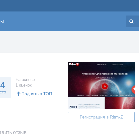
сы
Н
На основе
44
1 оценок
сто
Поднять в ТОП
Регистрация в Ritm-Z
вить отзыв