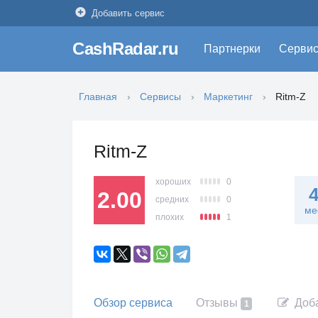
Добавить сервис
CashRadar.ru
Партнерки
Серви
Главная
Сервисы
Маркетинг
Ritm-Z
Ritm-Z
хороших
0
2.00
средних
0
ме
плохих
1
Обзор сервиса
Отзывы
Доба
1