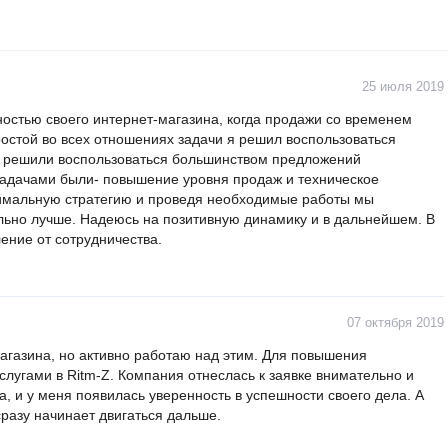
25 июля 2019
остью своего интернет-магазина, когда продажи со временем
ростой во всех отношениях задачи я решил воспользоваться
ы решили воспользоваться большинством предложений
задачами были- повышение уровня продаж и техническое
имальную стратегию и проведя необходимые работы мы
льно лучше. Надеюсь на позитивную динамику и в дальнейшем. В
ение от сотрудничества.
07 октября 2019
магазина, но активно работаю над этим. Для повышения
лугами в Ritm-Z. Компания отнеслась к заявке внимательно и
 и у меня появилась уверенность в успешности своего дела. А
сразу начинает двигаться дальше.