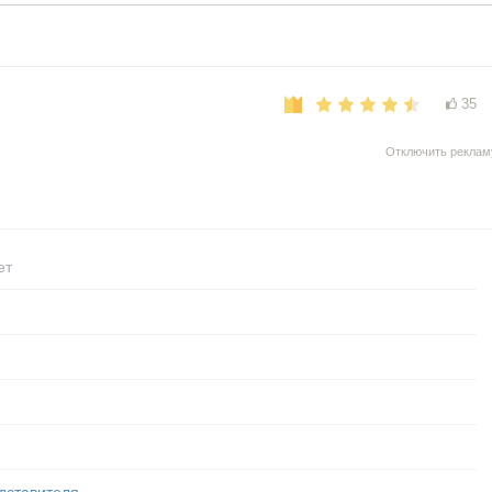
35
Отключить реклам
ет
дставителя