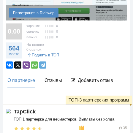
Регистрация в Richwap
хороших
0
0.00
средних
0
плохих
0
На основе
564
0 оценок
место
Поднять в ТОП
О партнерке
Отзывы
Добавить отзыв
ТОП-3 партнерских программ
TapClick
ТОП 1 партнерка для вебмастеров. Выплаты без холда
35