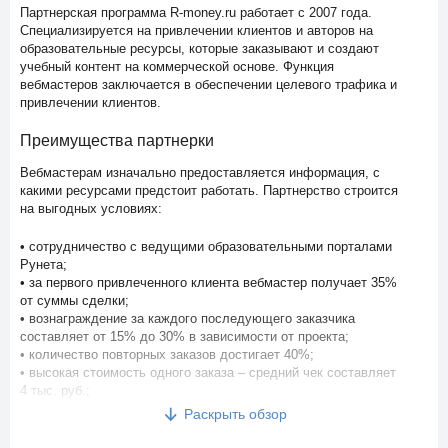
Партнерская программа R-money.ru работает с 2007 года.
Специализируется на привлечении клиентов и авторов на
образовательные ресурсы, которые заказывают и создают
учебный контент на коммерческой основе. Функция
вебмастеров заключается в обеспечении целевого трафика и
привлечении клиентов.
Преимущества партнерки
Вебмастерам изначально предоставляется информация, с
какими ресурсами предстоит работать. Партнерство строится
на выгодных условиях:
• сотрудничество с ведущими образовательными порталами
Рунета;
• за первого привлеченного клиента вебмастер получает 35%
от суммы сделки;
• вознаграждение за каждого последующего заказчика
составляет от 15% до 30% в зависимости от проекта;
• количество повторных заказов достигает 40%;
• высокая стоимость одного заказа – средний чек составляет
4 тыс. руб.;
• бонус за привлечение авторов составляет 10% от гонораров
Раскрыть обзор
исполнителя в течение первого года работы;
• предоставление широкого спектра промоматериалов –