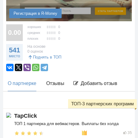
Регистрация в R-Money
хороших
0
0.00
средних
0
плохих
0
На основе
541
0 оценок
место
Поднять в ТОП
О партнерке
Отзывы
Добавить отзыв
ТОП-3 партнерских программ
TapClick
ТОП 1 партнерка для вебмастеров. Выплаты без холда
35