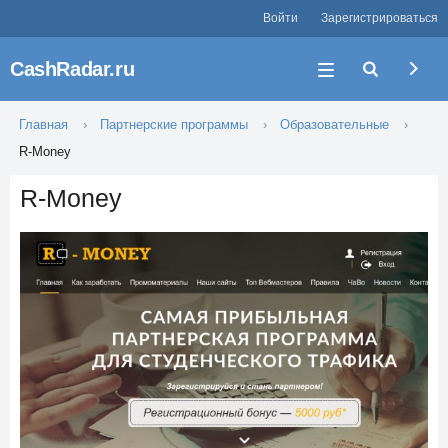
Войти
Зарегистрироваться
CashRadar.ru
Главная
Партнерские программы
Образовательные
R-Money
R-Money