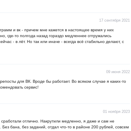
17 сентября 2021
грамм и вк - причем мне кажется в настоящее время у них
чно, где-то полгода назад гораздо медленнее отгружались
йчас - в лёт. Но так или иначе - всегда всё стабильно делают, с
09 июня 2022
репосты для ВК. Вроде бы работает. Во всяком случае я каких-то
комендовать сервис!
01 ноября 2023
, сработали отлично. Накрутили медленно, я даже и сам не
. Без бана, без заданий, отдал что-то в районе 200 рублей, совсем