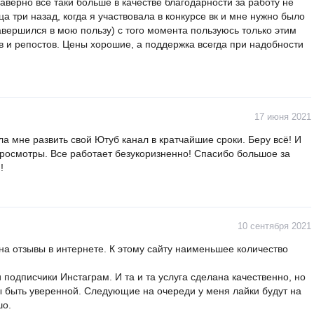
аверно все таки больше в качестве благодарности за работу не
ца три назад, когда я участвовала в конкурсе вк и мне нужно было
завершился в мою пользу) с того момента пользуюсь только этим
в и репостов. Цены хорошие, а поддержка всегда при надобности
17 июня 2021
 мне развить свой Ютуб канал в кратчайшие сроки. Беру всё! И
просмотры. Все работает безукоризненно! Спасибо большое за
!
10 сентября 2021
на отзывы в интернете. К этому сайту наименьшее количество
 подписчики Инстаграм. И та и та услуга сделана качественно, но
ы быть уверенной. Следующие на очереди у меня лайки будут на
шо.