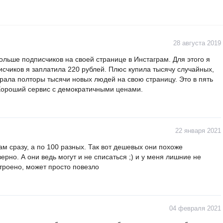
28 августа 2019
больше подписчиков на своей странице в Инстаграм. Для этого я
писчиков я заплатила 220 рублей. Плюс купила тысячу случайных,
брала полторы тысячи новых людей на свою страницу. Это в пять
Хороший сервис с демократичными ценами.
22 января 2021
ам сразу, а по 100 разных. Так вот дешевых они похоже
рно. А они ведь могут и не списаться ;) и у меня лишние не
строено, может просто повезло
04 февраля 2021