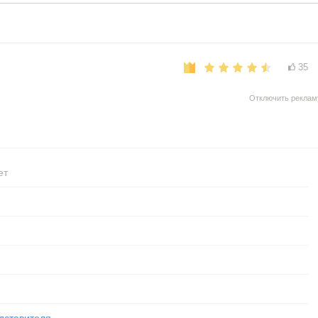
35
Отключить реклам
ет
дставителя