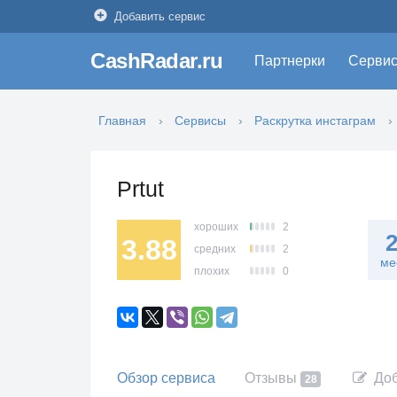
Добавить сервис
CashRadar.ru
Партнерки
Серви
Главная
Сервисы
Раскрутка инстаграм
Prtut
хороших
2
3.88
средних
2
ме
плохих
0
Обзор сервиса
Отзывы
Доб
28