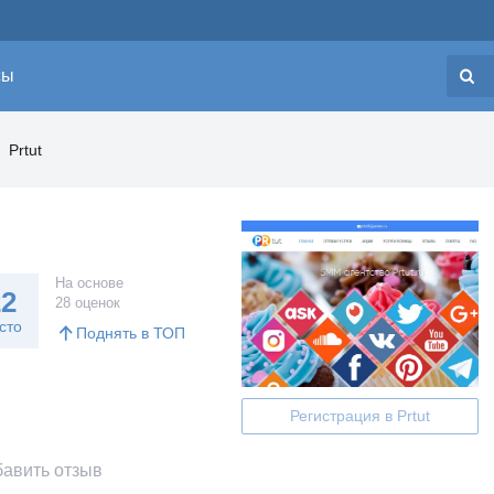
сы
Н
Prtut
На основе
22
28 оценок
сто
Поднять в ТОП
Регистрация в Prtut
авить отзыв