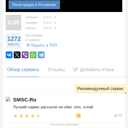
Регистрация в Privatbank
хороших
0
0.00
средних
0
плохих
0
На основе
1272
0 оценок
место
Поднять в ТОП
Обзор сервиса
Отзывы
Добавить отзыв
Рекомендуемый сервис
SMSC.Ru
Лучший сервис рассылок на viber, sms, e-mail
35
Отключить рекламу