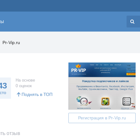
сы
Н
Pr-Vip.ru
На основе
43
0 оценок
сто
Поднять в ТОП
Регистрация в Pr-Vip.ru
ть отзыв