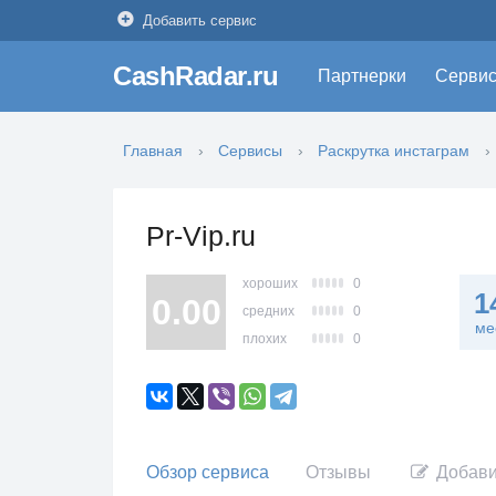
Добавить сервис
CashRadar.ru
Партнерки
Серви
Главная
Сервисы
Раскрутка инстаграм
Pr-Vip.ru
хороших
0
1
0.00
средних
0
ме
плохих
0
Обзор сервиса
Отзывы
Добави