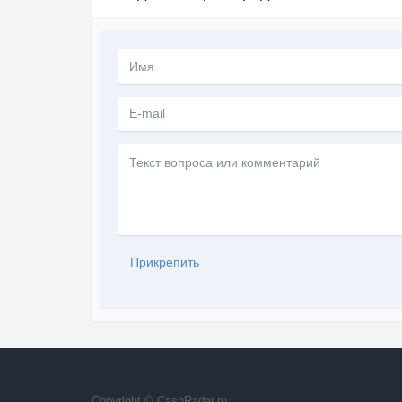
Текст
вопроса
или
комментарий
Прикрепить
Copyright © CashRadar.ru