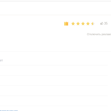
35
Отключить реклам
ет
дставителя