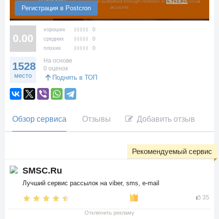
Регистрация в Postcron
хороших
0
0.00
средних
0
плохих
0
На основе
1528
0 оценок
место
Поднять в ТОП
Обзор сервиса
Отзывы
Добавить отзыв
Рекомендуемый сервис
SMSC.Ru
Лучший сервис рассылок на viber, sms, e-mail
35
Отключить рекламу