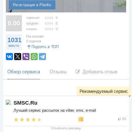
Регистрация в Planfix
хороших
0
0.00
средних
0
плохих
0
На основе
1031
0 оценок
место
Поднять в ТОП
Обзор сервиса
Отзывы
Добавить отзыв
Рекомендуемый сервис
SMSC.Ru
Лучший сервис рассылок на viber, sms, e-mail
35
Отключить рекламу