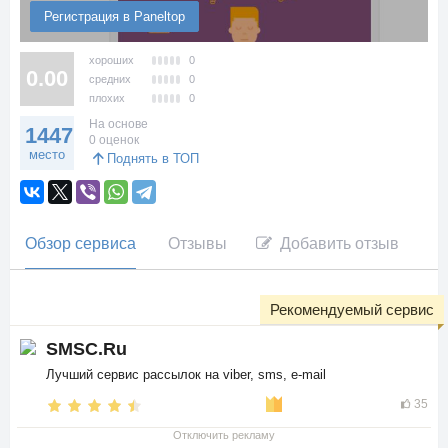
Регистрация в Paneltop
хороших
0
0.00
средних
0
плохих
0
На основе
1447
0 оценок
место
Поднять в ТОП
Обзор сервиса
Отзывы
Добавить отзыв
Рекомендуемый сервис
SMSC.Ru
Лучший сервис рассылок на viber, sms, e-mail
35
Отключить рекламу