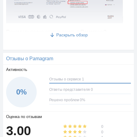
Почему выгодно сотрудничать с Памаграм?
Раскрыть обзор
Главная особенность сервиса в том, что он умеет искать
подписчиков по интересам, ориентируясь на геолокацию.
Отзывы о Pamagram
Активность
Отзывы о сервисе 1
Ответы представителя 0
0%
Решено проблем 0%
Главные преимущества сервиса:
Оценка по отзывам
1. PAMAGRAM работает абсолютно в любых браузерах, а
3.00
0
значит, им могут воспользоваться все желающие. Для
0
работы с сервисом не нужно ничего скачивать и