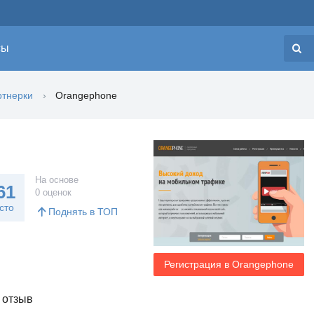
сы
Н
тнерки
Orangephone
На основе
61
0 оценок
сто
Поднять в ТОП
Регистрация в Orangephone
 отзыв