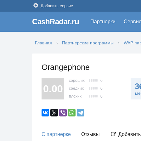
Добавить сервис
CashRadar.ru
Партнерки
Серви
Главная
Партнерские программы
WAP пар
Orangephone
хороших
0
3
0.00
средних
0
ме
плохих
0
О партнерке
Отзывы
Добавить