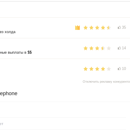
35
ез холда
14
нные выплаты в
$$
10
Отключить рекламу конкуренто
gephone
ет