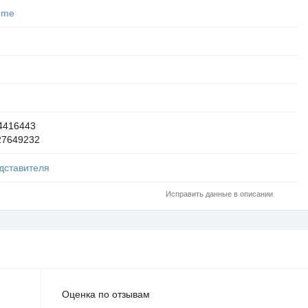
.me
4416443
27649232
дставителя
Исправить данные в описании
Оценка по отзывам