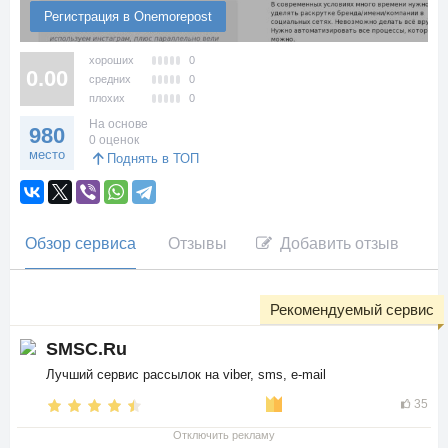
Регистрация в Onemorepost
хороших
0
0.00
средних
0
плохих
0
На основе
980
0 оценок
место
Поднять в ТОП
Обзор сервиса
Отзывы
Добавить отзыв
Рекомендуемый сервис
SMSC.Ru
Лучший сервис рассылок на viber, sms, e-mail
35
Отключить рекламу