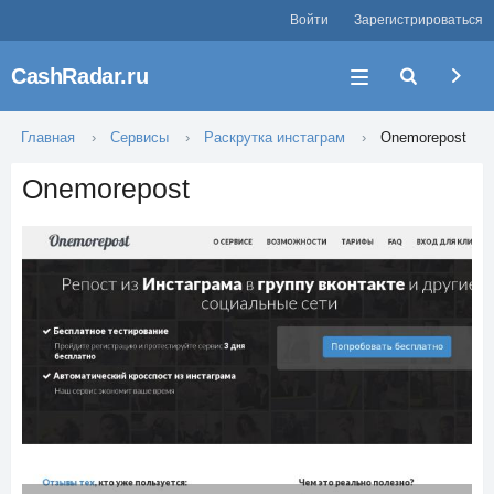
Войти
Зарегистрироваться
CashRadar.ru
Главная
Сервисы
Раскрутка инстаграм
Onemorepost
Onemorepost