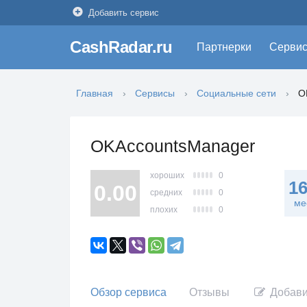
Добавить сервис
CashRadar.ru
Партнерки
Серви
Главная
Сервисы
Социальные сети
O
OKAccountsManager
хороших
0
1
0.00
средних
0
ме
плохих
0
Обзор сервиса
Отзывы
Добави