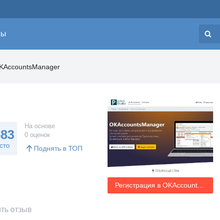
сы
Н
KAccountsManager
На основе
683
0 оценок
сто
Поднять в ТОП
Регистрация в OKAccountsManager
ть отзыв