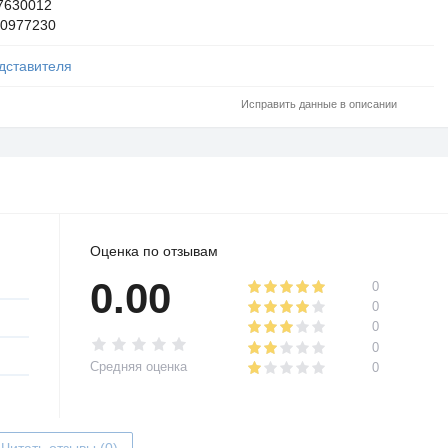
7630012
0977230
дставителя
Исправить данные в описании
Оценка по отзывам
0.00
0
0
0
0
Средняя оценка
0