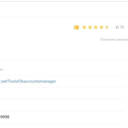
35
Отключить реклам
ет
o.net/Tools/Okaccountsmanager
69998