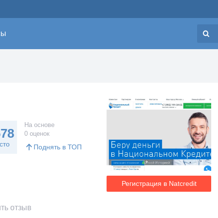
сы
Н
На основе
578
0 оценок
сто
Поднять в ТОП
Регистрация в Natcredit
ть отзыв