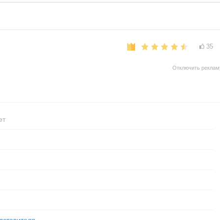
35
Отключить реклам
ет
дставителя