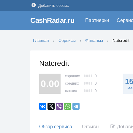
Добавить сервис
CashRadar.ru
Партнерки
Серви
Главная
Сервисы
Финансы
Natcredit
Natcredit
хороших
0
1
0.00
средних
0
ме
плохих
0
Обзор сервиса
Отзывы
Добави