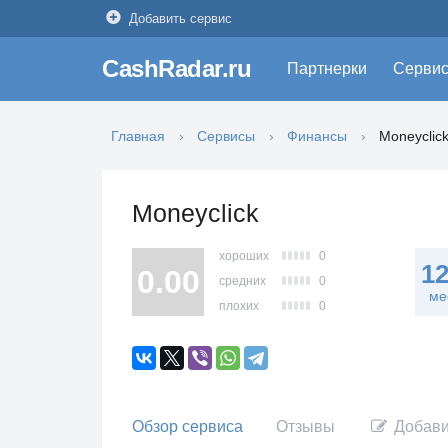
Добавить сервис
CashRadar.ru
Партнерки
Серви
Главная
Сервисы
Финансы
Moneyclic
Moneyclick
хороших
0
1
0.00
средних
0
ме
плохих
0
Обзор сервиса
Отзывы
Добави