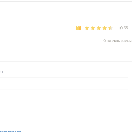
35
Отключить реклам
ет
дставителя