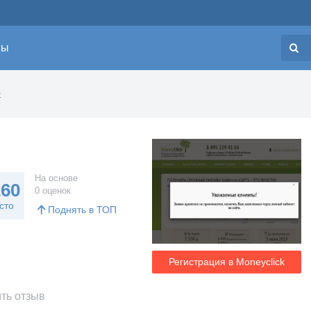
сы
Н
k
На основе
260
0 оценок
сто
Поднять в ТОП
Регистрация в Moneyclick
ть отзыв