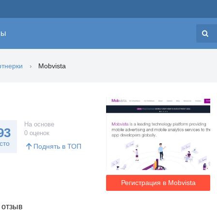
сы
Н
тнерки
Mobvista
На основе
93
0 оценок
сто
Поднять в ТОП
Регистрация в Mobvista
 отзыв