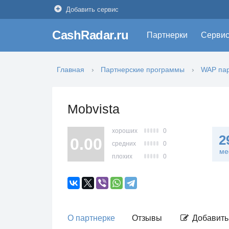
Добавить сервис
CashRadar.ru
Партнерки
Серви
Главная
Партнерские программы
WAP пар
Mobvista
хороших
0
2
0.00
средних
0
ме
плохих
0
О партнерке
Отзывы
Добавить