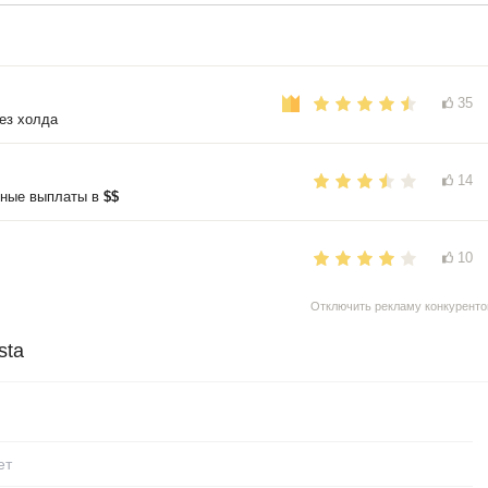
35
ез холда
14
нные выплаты в
$$
10
Отключить рекламу конкуренто
sta
ет