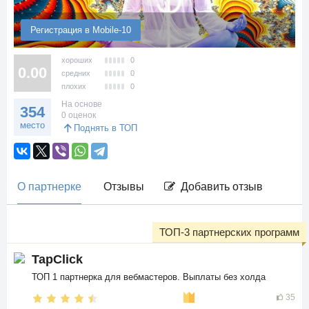
Регистрация в Mobile-10
хороших
0
0.00
средних
0
плохих
0
На основе
354
0 оценок
место
Поднять в ТОП
О партнерке
Отзывы
Добавить отзыв
ТОП-3 партнерских программ
TapClick
ТОП 1 партнерка для вебмастеров. Выплаты без холда
35