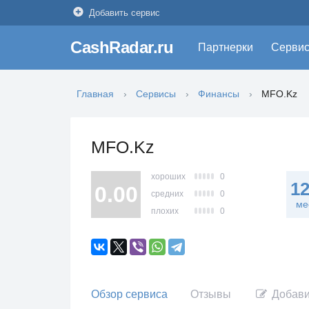
Добавить сервис
CashRadar.ru
Партнерки
Серви
Главная
Сервисы
Финансы
MFO.Kz
MFO.Kz
хороших
0
1
0.00
средних
0
ме
плохих
0
Обзор сервиса
Отзывы
Добави