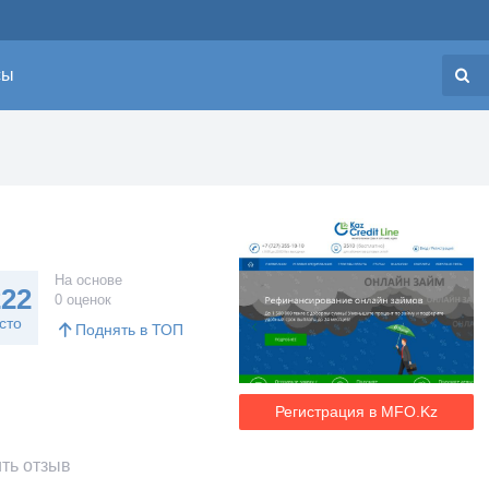
сы
Н
На основе
222
0 оценок
сто
Поднять в ТОП
Регистрация в MFO.Kz
ть отзыв