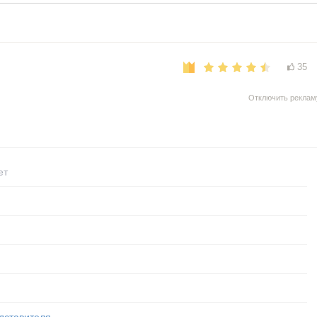
35
Отключить реклам
ет
дставителя