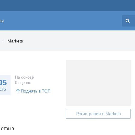
сы
Н
Markets
На основе
95
0 оценок
сто
Поднять в ТОП
Регистрация в Markets
 отзыв