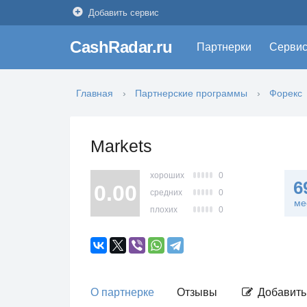
Добавить сервис
CashRadar.ru
Партнерки
Серви
Главная
Партнерские программы
Форекс
Markets
хороших
0
6
0.00
средних
0
ме
плохих
0
О партнерке
Отзывы
Добавить