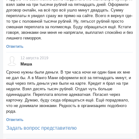
взял заём на три тысячи рублей на пятнадцать дней. Оформили
договор онлайн, на всё про всё ушло минут двадцать. Сумму
переплаты я увидел сразу же прямо на сайте. Всего я вернул где-
то три с половиной тысячи рублей. Ну, пятьсот рублей просто
смешная переплата за полмесяца. Буду обращаться ещё. Кстати
говоря, звонками они меня не напрягали, выплатил спокойно и без
лишнего геморроя.
Ответить
12 августа 2019
Миша
Срочно нужны были деньги. В три часа ночи ни один банк их мне
не дал бы. А в Манго Мани оформили всё за пятнадцать минут, и
ещё через пять деньги уже были на карте. Кредит я брал на три
недели. Взял десять тысяч рублей. Отдал чуть больше
одиннадцати. Переплата вполне адекватная. Погасил через
карточку. Думаю, буду сюда обращаться ещё. Ещё порадовало,
что не донимали звонками. Редкость в организациях подобного
рода.
Ответить
Задать вопрос представителю