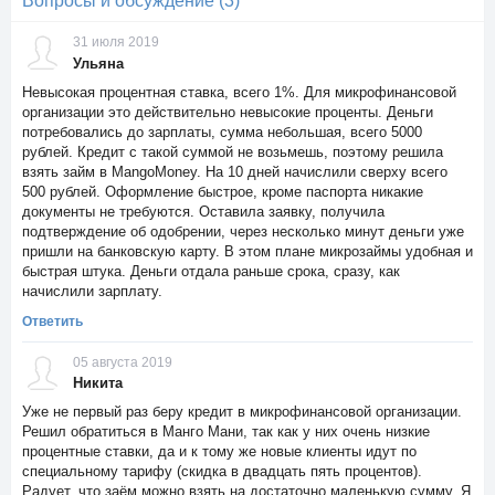
Вопросы и обсуждение (3)
31 июля 2019
Ульяна
Невысокая процентная ставка, всего 1%. Для микрофинансовой
организации это действительно невысокие проценты. Деньги
потребовались до зарплаты, сумма небольшая, всего 5000
рублей. Кредит с такой суммой не возьмешь, поэтому решила
взять займ в MangoMoney. На 10 дней начислили сверху всего
500 рублей. Оформление быстрое, кроме паспорта никакие
документы не требуются. Оставила заявку, получила
подтверждение об одобрении, через несколько минут деньги уже
пришли на банковскую карту. В этом плане микрозаймы удобная и
быстрая штука. Деньги отдала раньше срока, сразу, как
начислили зарплату.
Ответить
05 августа 2019
Никита
Уже не первый раз беру кредит в микрофинансовой организации.
Решил обратиться в Манго Мани, так как у них очень низкие
процентные ставки, да и к тому же новые клиенты идут по
специальному тарифу (скидка в двадцать пять процентов).
Радует, что заём можно взять на достаточно маленькую сумму. Я