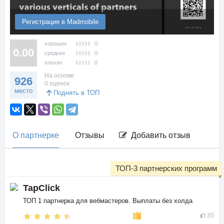
Регистрация в Madmobile
хороших
0
0.00
средних
0
плохих
0
На основе
926
0 оценок
место
Поднять в ТОП
О партнерке
Отзывы
Добавить отзыв
ТОП-3 партнерских программ
TapClick
ТОП 1 партнерка для вебмастеров. Выплаты без холда
35