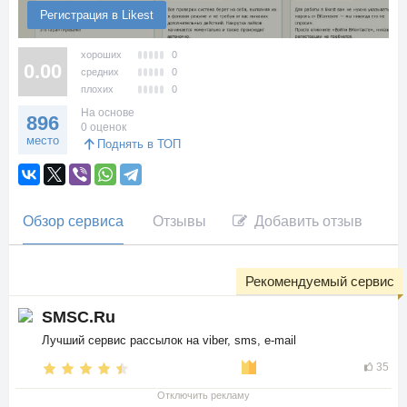
Регистрация в Likest
хороших
0
0.00
средних
0
плохих
0
На основе
896
0 оценок
место
Поднять в ТОП
Обзор сервиса
Отзывы
Добавить отзыв
Рекомендуемый сервис
SMSC.Ru
Лучший сервис рассылок на viber, sms, e-mail
35
Отключить рекламу