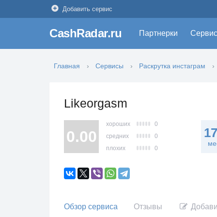
Добавить сервис
CashRadar.ru
Партнерки
Серви
Главная
Сервисы
Раскрутка инстаграм
Likeorgasm
хороших
0
1
0.00
средних
0
ме
плохих
0
Обзор сервиса
Отзывы
Добави