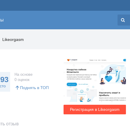
сы
Н
Likeorgasm
На основе
793
0 оценок
сто
Поднять в ТОП
Регистрация в Likeorgasm
ть отзыв