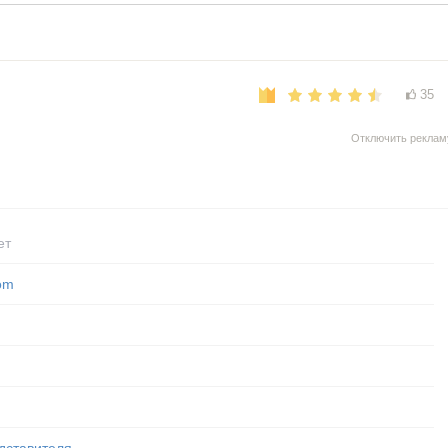
35
Отключить реклам
ет
om
дставителя