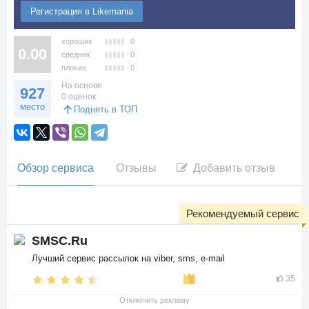
Регистрация в Likemania
хороших
0
0.00
средних
0
плохих
0
На основе
927
0 оценок
место
Поднять в ТОП
Обзор сервиса
Отзывы
Добавить отзыв
Рекомендуемый сервис
SMSC.Ru
Лучший сервис рассылок на viber, sms, e-mail
35
Отключить рекламу