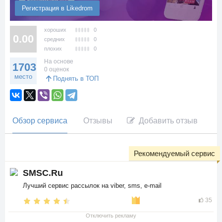
Регистрация в Likedrom
хороших
0
0.00
средних
0
плохих
0
На основе
1703
0 оценок
место
Поднять в ТОП
Обзор сервиса
Отзывы
Добавить отзыв
Рекомендуемый сервис
SMSC.Ru
Лучший сервис рассылок на viber, sms, e-mail
35
Отключить рекламу