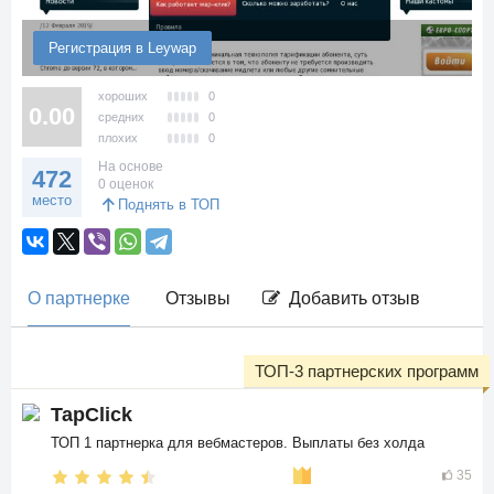
Регистрация в Leywap
хороших
0
0.00
средних
0
плохих
0
На основе
472
0 оценок
место
Поднять в ТОП
О партнерке
Отзывы
Добавить отзыв
ТОП-3 партнерских программ
TapClick
ТОП 1 партнерка для вебмастеров. Выплаты без холда
35