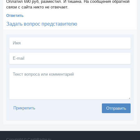
Оплатил 690 руб, разместил. И тишина. На сообщения обратной
связи с сайта никто не отвечает.
Ответить
Задать вопрос представителю
Текст
вопроса
или
комментарий
Прикрепить
Отправить
Copyright © CashRadar.ru