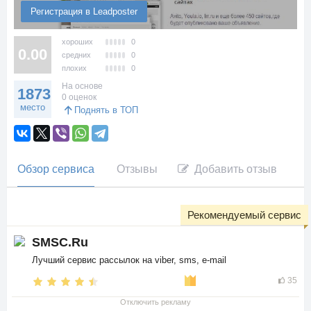
Регистрация в Leadposter
хороших
0
0.00
средних
0
плохих
0
На основе
1873
0 оценок
место
Поднять в ТОП
Обзор сервиса
Отзывы
Добавить отзыв
Рекомендуемый сервис
SMSC.Ru
Лучший сервис рассылок на viber, sms, e-mail
35
Отключить рекламу