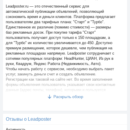
Leadposter.ru — это отечественный сервис для
автоматической публикации объявлений, позволяющий
сэкономить время и деньги клиентов. Платформа предлагает
пользователям два тарифных плана: "Старт" и "Турбо".
Единственное их различие (помимо стоимости) — размеры
баз рекламных досок. При покупке тарифа "Старт"
пользователь получает доступ только к 150 площадкам, а
для "Турбо" их количество увеличивается до 450. Доступно
премиум размещение, которое дешевле, чем публикация на
рекламных площадках напрямую. Leadposter сотрудничает с
сотнями популярных платформ: HeadHunter, ЦИАН, Из рук в
руки, Квадрум, Яндекс Работа (Недвижимость, Авто).
Чтобы начать работу с сервисом, необходимо выбрать пакет
услуг, закинуть деньги счет и создать объявление.
Регистрации как таковой на сайте нет. Во время заполнения
формы объявления пользователь указывает свои контактные
данные (адрес почты, телефон), которыми и пользуется
сервис для отправки отчетов. Есть три способа пополнения:
Раскрыть обзор
через ЯндексДеньги, банковской картой или со счета
мобильного телефона. После публикации платформа
отправит пользователю подробный отчет со ссылками на все
рекламные доски. Через сервис можно изменять или удалять
Отзывы о Leadposter
все объявления в "одном окне".
Активность