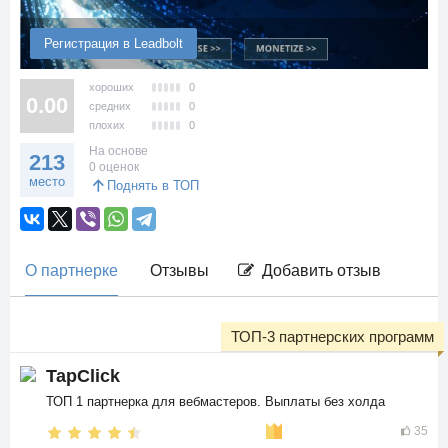
Регистрация в Leadbolt
хороших
0
0.00
средних
0
плохих
0
На основе
213
0 оценок
место
Поднять в ТОП
О партнерке
Отзывы
Добавить отзыв
ТОП-3 партнерских программ
TapClick
ТОП 1 партнерка для вебмастеров. Выплаты без холда
35