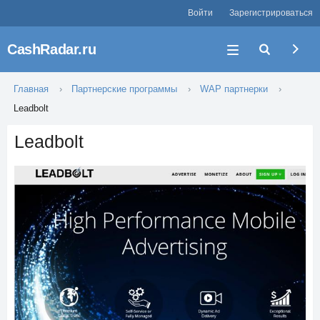
Войти
Зарегистрироваться
CashRadar.ru
Главная
Партнерские программы
WAP партнерки
Leadbolt
Leadbolt