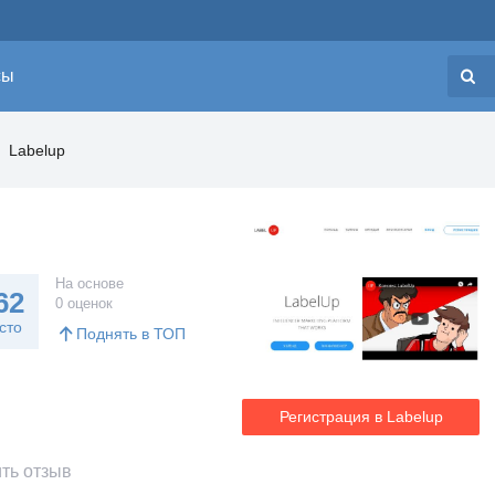
сы
Н
Labelup
На основе
62
0 оценок
сто
Поднять в ТОП
Регистрация в Labelup
ть отзыв