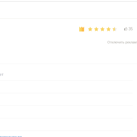
35
Отключить реклам
ет
дставителя