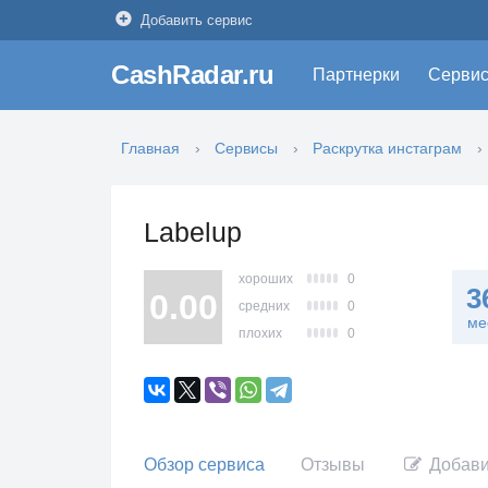
Добавить сервис
CashRadar.ru
Партнерки
Серви
Главная
Сервисы
Раскрутка инстаграм
Labelup
хороших
0
3
0.00
средних
0
ме
плохих
0
Обзор сервиса
Отзывы
Добави