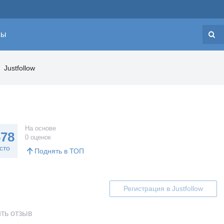
сы
Н
Justfollow
На основе
678
0 оценок
сто
Поднять в ТОП
Регистрация в Justfollow
ть отзыв