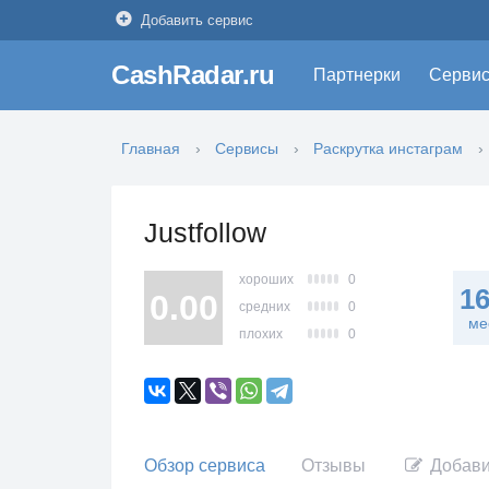
Добавить сервис
CashRadar.ru
Партнерки
Серви
Главная
Сервисы
Раскрутка инстаграм
Justfollow
хороших
0
1
0.00
средних
0
ме
плохих
0
Обзор сервиса
Отзывы
Добави