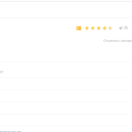
35
Отключить реклам
ет
дставителя