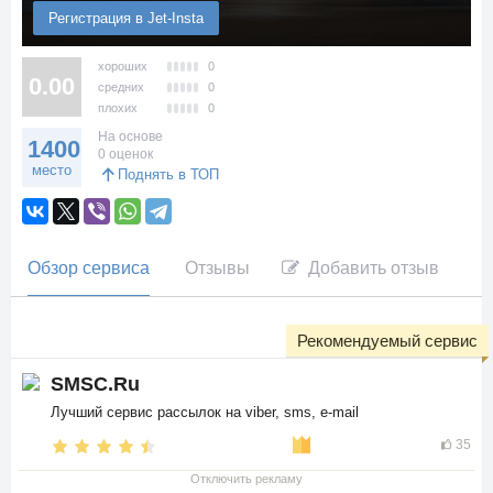
Регистрация в Jet-Insta
хороших
0
0.00
средних
0
плохих
0
На основе
1400
0 оценок
место
Поднять в ТОП
Обзор сервиса
Отзывы
Добавить отзыв
Рекомендуемый сервис
SMSC.Ru
Лучший сервис рассылок на viber, sms, e-mail
35
Отключить рекламу