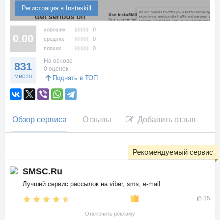
Регистрация в Instaskill
хороших
0
0.00
средних
0
плохих
0
На основе
831
0 оценок
место
Поднять в ТОП
Обзор сервиса
Отзывы
Добавить отзыв
Рекомендуемый сервис
SMSC.Ru
Лучший сервис рассылок на viber, sms, e-mail
35
Отключить рекламу