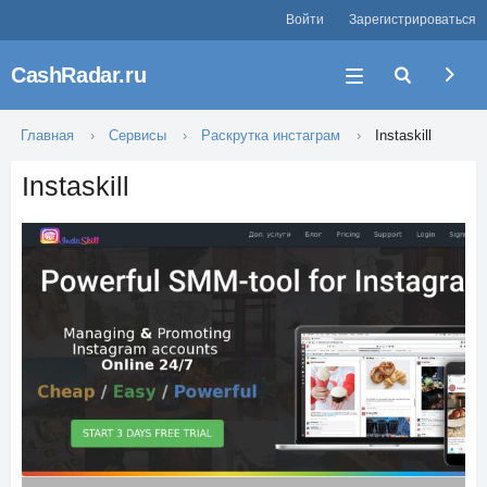
Войти
Зарегистрироваться
CashRadar.ru
Главная
Сервисы
Раскрутка инстаграм
Instaskill
Instaskill