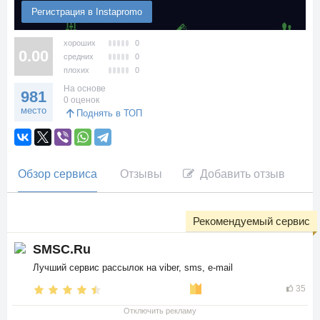
Регистрация в Instapromo
хороших
0
0.00
средних
0
плохих
0
На основе
981
0 оценок
место
Поднять в ТОП
Обзор сервиса
Отзывы
Добавить отзыв
Рекомендуемый сервис
SMSC.Ru
Лучший сервис рассылок на viber, sms, e-mail
35
Отключить рекламу